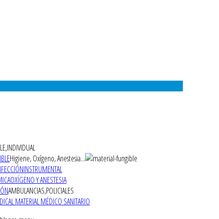
LE,INDIVIDUAL
IBLE
Higiene, Oxígeno, Anestesia...
NFECCIÓN
INSTRUMENTAL
MICA
OXÍGENO Y ANESTESIA
IÓN
AMBULANCIAS,POLICIALES
DICAL MATERIAL MÉDICO SANITARIO