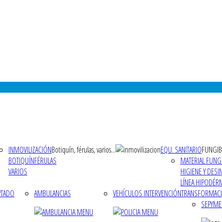
INMOVILIZACIÓN
Botiquín, férulas, varios...
EQU. SANITARIO
FUNGIB
BOTIQUÍN
FÉRULAS
MATERIAL FUNG
VARIOS
HIGIENE Y DESI
LÍNEA HIPODÉR
PTADO
AMBULANCIAS
VEHÍCULOS INTERVENCIÓN
TRANSFORMAC
SEPYME