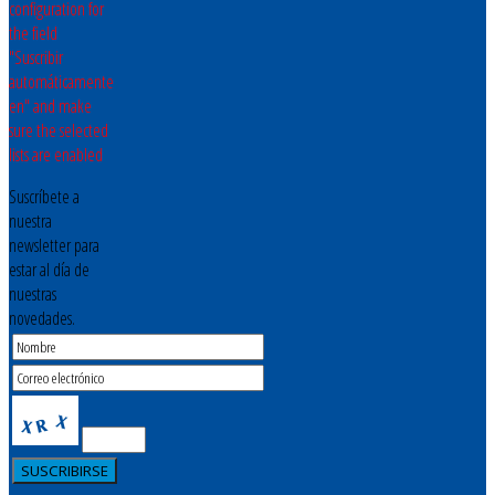
configuration for
the field
"Suscribir
automáticamente
en" and make
sure the selected
lists are enabled
Suscríbete a
nuestra
newsletter para
estar al día de
nuestras
novedades.