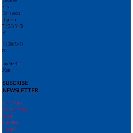
Caldas de
Reis
Pontevedra
(España)
T: (986) 54 08
30
F: (986) 54 11
80
Lun-Vie 9am-
20pm
SUSCRIBE
NEWSLETTER
Error : Please
select some lists
in your
AcyMailing
module