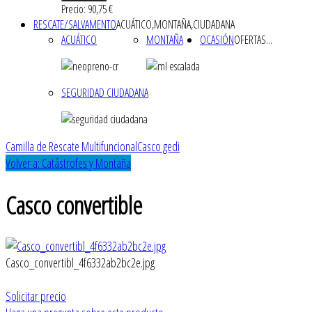
Precio: 90,75 €
RESCATE/SALVAMENTO
ACUÁTICO,MONTAÑA,CIUDADANA
ACUÁTICO
MONTAÑA
OCASIÓN
OFERTAS...
SEGURIDAD CIUDADANA
Camilla de Rescate Multifuncional
Casco gedi
Volver a: Catástrofes y Montaña
Casco convertible
Casco_convertibl_4f6332ab2bc2e.jpg
Solicitar precio