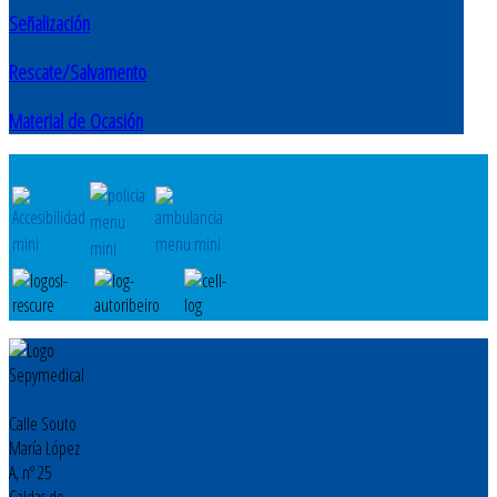
Señalización
Rescate/Salvamento
Material de Ocasión
Calle Souto
María López
A, nº 25