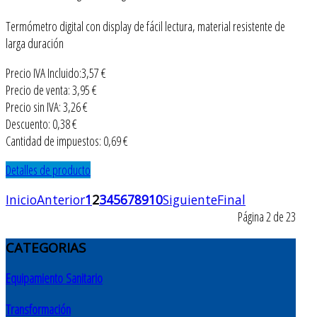
Termómetro digital con display de fácil lectura, material resistente de
larga duración
Precio IVA Incluido:
3,57 €
Precio de venta:
3,95 €
Precio sin IVA:
3,26 €
Descuento:
0,38 €
Cantidad de impuestos:
0,69 €
Detalles de producto
Inicio
Anterior
1
2
3
4
5
6
7
8
9
10
Siguiente
Final
Página 2 de 23
CATEGORIAS
Equipamiento Sanitario
Transformación