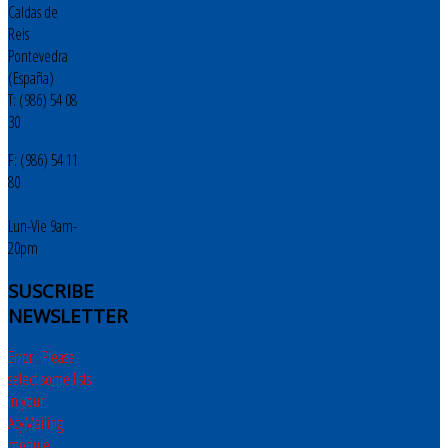
Caldas de
Reis
Pontevedra
(España)
T: (986) 54 08
30
F: (986) 54 11
80
Lun-Vie 9am-
20pm
SUSCRIBE
NEWSLETTER
Error : Please
select some lists
in your
AcyMailing
module