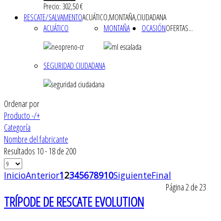
Precio: 302,50 €
RESCATE/SALVAMENTO
ACUÁTICO,MONTAÑA,CIUDADANA
ACUÁTICO
MONTAÑA
OCASIÓN
OFERTAS...
SEGURIDAD CIUDADANA
Ordenar por
Producto -/+
Categoría
Nombre del fabricante
Resultados 10 - 18 de 200
Inicio
Anterior
1
2
3
4
5
6
7
8
9
10
Siguiente
Final
Página 2 de 23
TRÍPODE DE RESCATE EVOLUTION