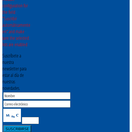
configuration for
the field
"Suscribir
automáticamente
en" and make
sure the selected
lists are enabled
Suscríbete a
nuestra
newsletter para
estar al día de
nuestras
novedades.