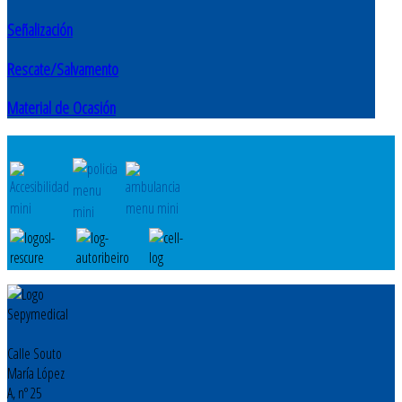
Señalización
Rescate/Salvamento
Material de Ocasión
Calle Souto
María López
A, nº 25